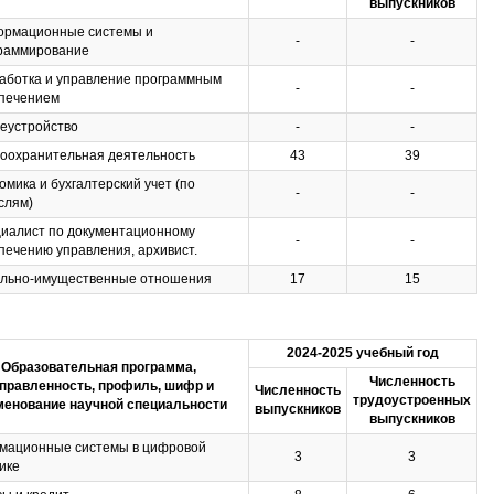
выпускников
рмационные системы и
-
-
раммирование
аботка и управление программным
-
-
печением
еустройство
-
-
оохранительная деятельность
43
39
омика и бухгалтерский учет (по
-
-
слям)
иалист по документационному
-
-
печению управления, архивист.
льно-имущественные отношения
17
15
2024-2025 учебный год
Образовательная программа,
Численность
правленность, профиль, шифр и
Численность
трудоустроенных
менование научной специальности
выпускников
выпускников
мационные системы в цифровой
3
3
ике