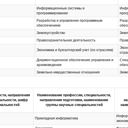
Информационные системы и
Инфо
программирование
прог
Разработка и управление программным
Разр
обеспечением
обес
Землеустройство
Земл
Правоохранительная деятельность
Прав
Экон
Экономика и бухгалтерский учет (по отраслям)
отра
Документационное обеспечение управления и
Спец
архивоведение
обес
Земельно-имущественные отношения
Земе
сти, направления
Наименование профессии, специальности,
иальности, шифр
направления подготовки, наименование
на
иальностей
группы научных специальностей
наи
Инфор
Прикладная информатика
эконом