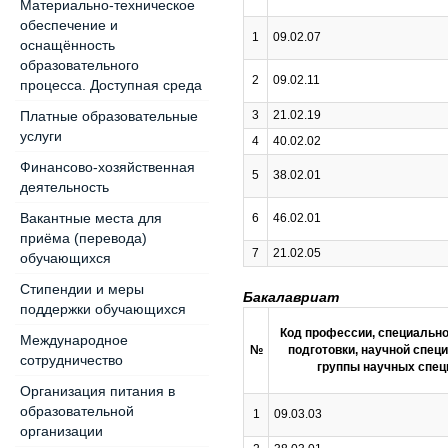
Материально-техническое
обеспечение и
1
09.02.07
оснащённость
образовательного
2
09.02.11
процесса. Доступная среда
Платные образовательные
3
21.02.19
услуги
4
40.02.02
Финансово-хозяйственная
5
38.02.01
деятельность
Вакантные места для
6
46.02.01
приёма (перевода)
7
21.02.05
обучающихся
Стипендии и меры
Бакалавриат
поддержки обучающихся
Код профессии, специально
Международное
№
подготовки, научной спец
сотрудничество
группы научных спец
Организация питания в
образовательной
1
09.03.03
организации