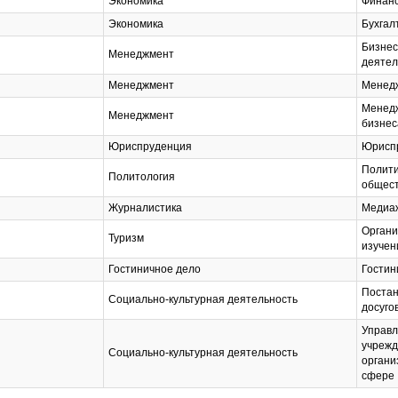
Экономика
Финанс
Экономика
Бухгал
Бизнес
Менеджмент
деятел
Менеджмент
Менедж
Менедж
Менеджмент
бизнес
Юриспруденция
Юрисп
Полити
Политология
общес
Журналистика
Медиа
Органи
Туризм
изучен
Гостиничное дело
Гостин
Постан
Социально-культурная деятельность
досуго
Управл
учрежд
Социально-культурная деятельность
органи
сфере