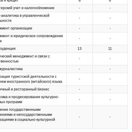
ы и кредит
8
6
терский учет и налогообложение
-
-
-аналитика в управленческой
-
-
ьности
мент организации
-
-
мент и юридическое сопровождение
-
-
а
руденция
13
11
ческий менеджмент и связи с
-
-
твенностью
журналистика
-
-
зация туристской деятельности с
-
-
ием иностранного (китайского) языка
ичный и ресторанный бизнес
-
-
овка и продюсирование культурно-
-
-
вых программ
ение государственными
ениями и негосударственными
-
-
зациями в социально-культурной