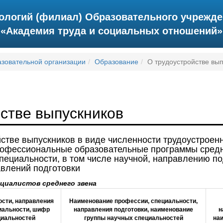
нологий (филиал) Образовательного учрежд
«Академия труда и социальных отношений»
азовательной организации
Образование
О трудоустройстве вы
стве выпускников
стве выпускников в виде численности трудоустроен
офессиональные образовательные программы средн
пециальности, в том числе научной, направлению по
авлений подготовки
циалистов среднего звена
ости, направления
Наименование профессии, специальности,
циальности, шифр
направления подготовки, наименование
н
циальностей
группы научных специальностей
наи