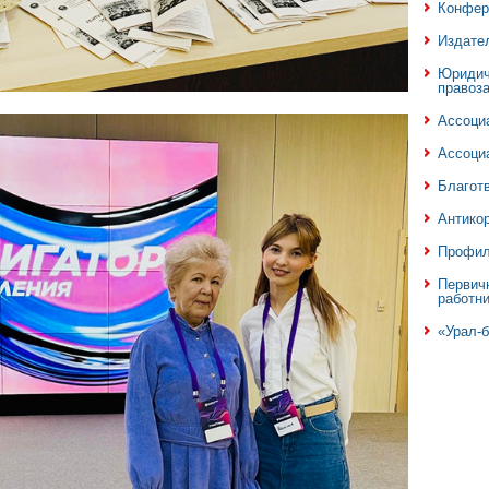
Конфер
Издате
Юридич
правоз
Ассоци
Ассоци
Благотв
Антико
Профил
Первич
работн
«Урал-