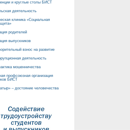
енции и круглые столы БИСТ
льская деятельность
еская клиника «Социальная
ащита»
ация родителей
ация выпускников
орительный взнос на развитие
ррупционная деятельность
актика мошенничества
ная профсоюзная организация
иков БИСТ
батыр» – достояние человечества