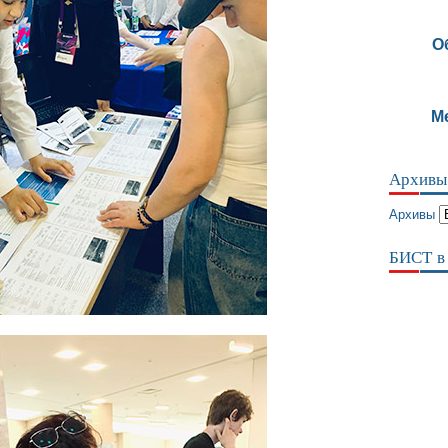
О
М
Архивы
Архивы
БИСТ в