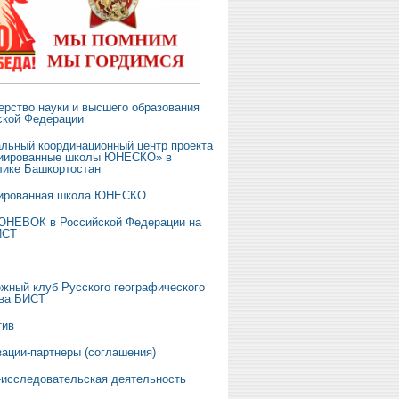
ерство науки и высшего образования
ской Федерации
альный координационный центр проекта
иированные школы ЮНЕСКО» в
лике Башкортостан
ированная школа ЮНЕСКО
ЮНЕВОК в Российской Федерации на
ИСТ
жный клуб Русского географического
ва БИСТ
тив
зации-партнеры (соглашения)
-исследовательская деятельность