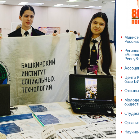
Минист
Россий
Регион
«Ассоц
Респуб
Ассоци
Центр 
базе Б
Отзывы
Молоде
общест
Студак
Органи
Научно