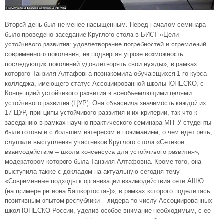
Второй день был не менее насыщенным. Перед началом семинара
было проведено заседание Круглого стола в БИСТ «Цели
устойчивого развития: удовлетворение потребностей и стремлений
современного поколения, не подвергая угрозе возможность
последующих поколений удовлетворять свои нужды», в рамках
которого Танзиля Алтафовна познакомила обучающихся 1-го курса
колледжа, имеющего статус Ассоциированной школы ЮНЕСКО, с
Концепцией устойчивого развития и всеобъемлющими целями
устойчивого развития (ЦУР). Она объяснила значимость каждой из
17 ЦУР, принципы устойчивого развития и их критерии, так что к
заседанию в рамках научно-практического семинара МПГУ студенты
были готовы и с большим интересом и пониманием, о чем идет речь,
слушали выступления участников Круглого стола «Сетевое
взаимодействие – школа консенсуса для устойчивого развития»,
модератором которого была Танзиля Алтафовна. Кроме того, она
выступила также с докладом на актуальную сегодня тему
«Современные подходы к организации взаимодействия сети АШЮ
(на примере региона Башкортостан)», в рамках которого поделилась
позитивным опытом республики – лидера по числу Ассоциированных
школ ЮНЕСКО России, уделив особое внимание необходимым, с ее