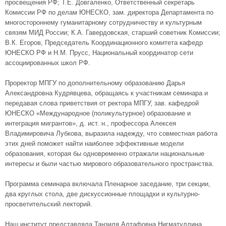
просвещения РФ; Т.Е. Довгаленко, Ответственный секретарь
Комиссии РФ по делам ЮНЕСКО, зам. директора Департамента по
многостороннему гуманитарному сотрудничеству и культурным
связям МИД России; К.А. Гавердовская, старший советник Комиссии;
В.К. Егоров, Председатель Координационного комитета кафедр
ЮНЕСКО РФ и Н.М. Прусс, Национальный координатор сети
ассоциированных школ РФ.
Проректор МПГУ по дополнительному образованию Дарья
Александровна Кудрявцева, обращаясь к участникам семинара и
передавая слова приветствия от ректора МПГУ, зав. кафедрой
ЮНЕСКО «Международное (поликультурное) образование и
интеграция мигрантов», д. ист. н., профессора Алексея
Владимировича Лубкова, выразила надежду, что совместная работа
этих дней поможет найти наиболее эффективные модели
образования, которая бы одновременно отражали национальные
интересы и были частью мирового образовательного пространства.
Программа семинара включала Пленарное заседание, три секции,
два круглых стола, две дискуссионные площадки и культурно-
просветительский лекторий.
Наш институт представляла Танзиля Алтафовна Нигматуллина,