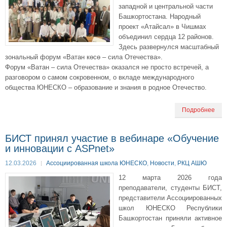
западной и центральной части
Башкортостана. Народный
проект «Атайсал» в Чишмах
объединил сердца 12 районов.
Здесь развернулся масштабный
зональный форум «Ватан көсө – сила Отечества».
Форум «Ватан – сила Отечества» оказался не просто встречей, а
разговором о самом сокровенном, о вкладе международного
общества ЮНЕСКО – образование и знания в родное Отечество.
Подробнее
БИСТ принял участие в вебинаре «Обучение
и инновации с ASPnet»
12.03.2026
Ассоциированная школа ЮНЕСКО
,
Новости
,
РКЦ АШЮ
12 марта 2026 года
преподаватели, студенты БИСТ,
представители Ассоциированных
школ ЮНЕСКО Республики
Башкортостан приняли активное