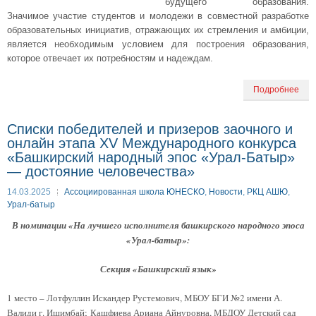
будущего образования.
Значимое участие студентов и молодежи в совместной разработке
образовательных инициатив, отражающих их стремления и амбиции,
является необходимым условием для построения образования,
которое отвечает их потребностям и надеждам.
Подробнее
Списки победителей и призеров заочного и
онлайн этапа XV Международного конкурса
«Башкирский народный эпос «Урал-Батыр»
— достояние человечества»
14.03.2025
Ассоциированная школа ЮНЕСКО
,
Новости
,
РКЦ АШЮ
,
Урал-батыр
В номинации
«На лучшего исполнителя башкирского народного эпоса
«Урал-батыр»:
Секция «Башкирский язык»
1 место – Лотфуллин Искандер Рустемович, МБОУ БГИ №2 имени А.
Валиди г. Ишимбай;
Кашфиева Ариана Айнуровна, МБДОУ Детский сад