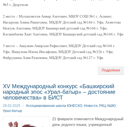
№5 г. Дюртюли
2 место – Муллахметов Анвар Азатович, МБОУ СОШ №1 с. Аскино;
Насырова Алина Ринатовна, МБДОУ Детский сад №166 г. Уфа; Ахметова
Назгуль Азатовна, МБДОУ Башкирский детский сад №166 г. Уфа;
Каскинбаева Хаят Азатовна, МБДОУ Башкирский детский сад №166 г. Уфа
3 место –
Аккужин Амирхан Рафисович, МБДОУ Детский сад №166 г.
Уфа
; Ишкулова Илона Инсафовна, МБДОУ Детский сад №326 г. Уфа;
Файрушина Алия Разилевна, МБДОУ Детский сад №127 г. Уфа
Подробнее
XV Международный конкурс «Башкирский
народный эпос «Урал-батыр» – достояние
человечества» в БИСТ
28.02.2025
Ассоциированная школа ЮНЕСКО
,
Новости
,
РКЦ АШЮ
,
Урал-батыр
21 февраля отмечается Международный
день родного языка, учрежденный